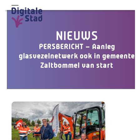
Skip
Open
Close
to
mobile
mobile
content
menu
menu
NIEUWS
PERSBERICHT – Aanleg
glasvezelnetwerk ook in gemeente
Zaltbommel van start