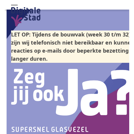
Skip
Open
Close
to
mobile
mobile
content
menu
menu
LET OP: Tijdens de bouwvak (week 30 t/m 32)
zijn wij telefonisch niet bereikbaar en kunne
reacties op e-mails door beperkte bezetting
langer duren.
SUPERSNEL GLASVEZEL