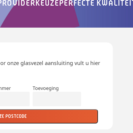
 PROVIDERKEUZE
PERFECTE KWALITEI
or onze glasvezel aansluiting vult u hier
mmer
Toevoeging
ZE POSTCODE