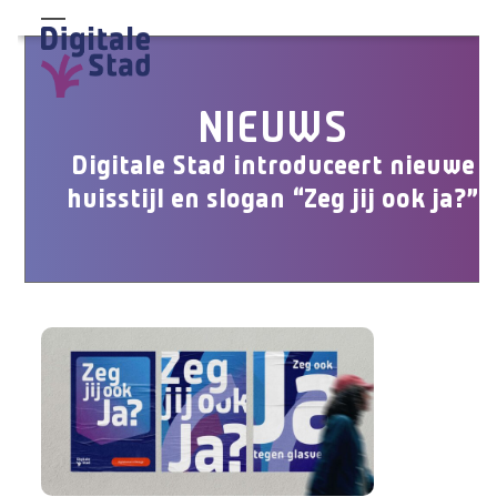
Skip
Open
Close
to
mobile
mobile
content
menu
menu
NIEUWS
Digitale Stad introduceert nieuwe
huisstijl en slogan “Zeg jij ook ja?”