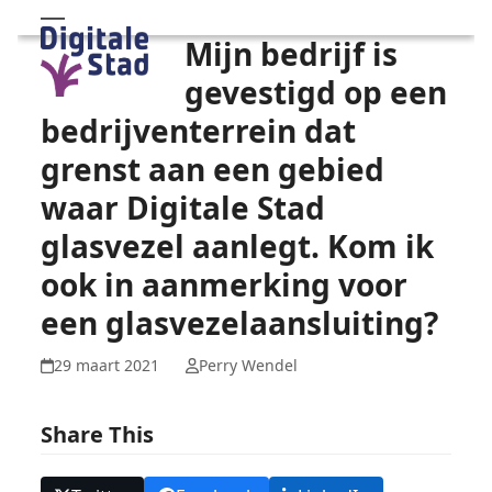
Skip
Open
Close
Mijn bedrijf is
to
mobile
mobile
content
gevestigd op een
menu
menu
bedrijventerrein dat
grenst aan een gebied
waar Digitale Stad
glasvezel aanlegt. Kom ik
ook in aanmerking voor
een glasvezelaansluiting?
29 maart 2021
Perry Wendel
Share This