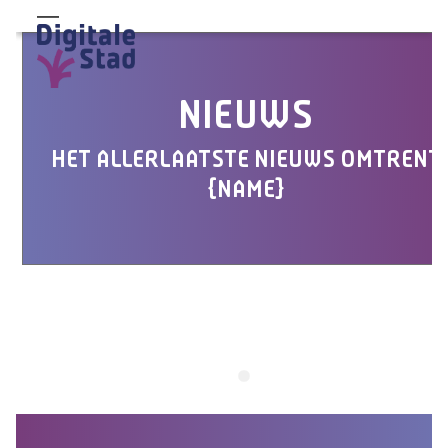
Skip
Open
Close
to
mobile
mobile
content
menu
menu
NIEUWS
HET ALLERLAATSTE NIEUWS OMTRENT
{NAME}