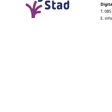
Digita
T.
085
E.
inf