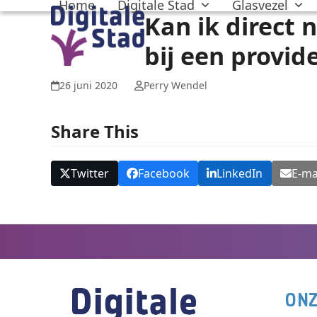
Home
Digitale Stad
Glasvezel
Skip
Kan ik direct 
to
content
bij een provid
26 juni 2020
Perry Wendel
Share This
Twitter
Facebook
LinkedIn
E-ma
ONZ