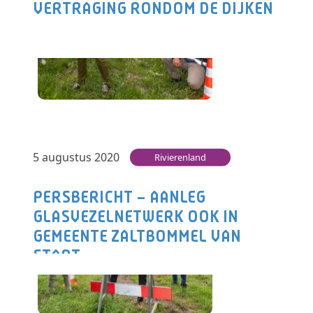
VERTRAGING RONDOM DE DIJKEN
Vertraging rondom de dijken De afgelopen
periode zijn de nodige voorbereidingen
getroffen voor het glasvezelnetwerk in regio
Rivierenland. We zijn…
Lees verder
5 augustus 2020
Rivierenland
PERSBERICHT – AANLEG
GLASVEZELNETWERK OOK IN
GEMEENTE ZALTBOMMEL VAN
START
RIVIERENLAND – Deze week gaat de aanleg
van het glasvezelnetwerk van
Uitvoeringsorganisatie Breedbandnetwerk