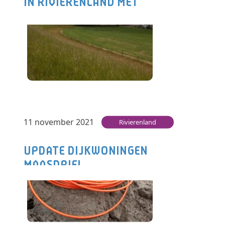
IN RIVIERENLAND MET
SNIJMACHINE.
Rivierenland is een grote regio waar vele
uitdagingen zijn bij de aanleg van glasvezel
met dijkzones en watergangen. In opdracht…
Lees verder
11 november 2021
Rivierenland
UPDATE DIJKWONINGEN
MAASDRIEL.
Het is zover! De vergunningen en
toestemmingen zijn binnen en dat betekent
dat we na West Maas en Waal ook…