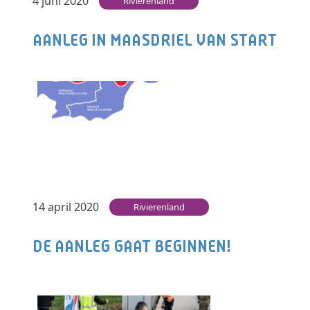
4 juni 2020
Rivierenland
AANLEG IN MAASDRIEL VAN START
LEUSDEN – Nadat eerder dit jaar de aanleg van
het glasvezelnetwerk in de regio Rivierenland
van start is gegaan in de…
Lees verder
14 april 2020
Rivierenland
DE AANLEG GAAT BEGINNEN!
LEUSDEN – De afgelopen periode zijn de
nodige voorbereidingen getroffen voor de