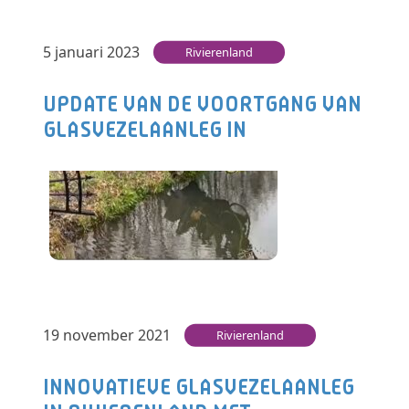
5 januari 2023
Rivierenland
UPDATE VAN DE VOORTGANG VAN
GLASVEZELAANLEG IN
RIVIERENLAND
Leusden – De aanleg van het glasvezelnetwerk
in de regio Rivierenland is in 2020 van start
gegaan. Het is een…
Lees verder
19 november 2021
Rivierenland
INNOVATIEVE GLASVEZELAANLEG