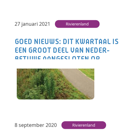
Lees verder
27 januari 2021
Rivierenland
GOED NIEUWS: DIT KWARTAAL IS
EEN GROOT DEEL VAN NEDER-
BETUWE AANGESLOTEN OP
GLASVEZEL.
Wethouder Stefan van Someren is afgelopen
week in De Gelderlander misschien wel erg
optimistisch, maar als we de komende tijd…
Lees verder
8 september 2020
Rivierenland