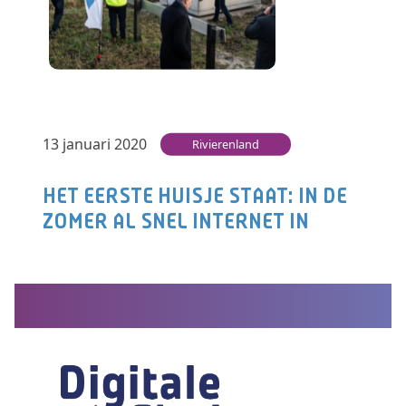
uitrol van het glasvezelnetwerk in regio
Rivierenland. Zo…
Lees verder
13 januari 2020
Rivierenland
HET EERSTE HUISJE STAAT: IN DE
ZOMER AL SNEL INTERNET IN
RIVIERENLAND
ALTFORST – Met het op hun plek hijsen van
twee zogenoemde POP-stations bij Altforst en
Dreumel is maandag begonnen met…
Lees verder