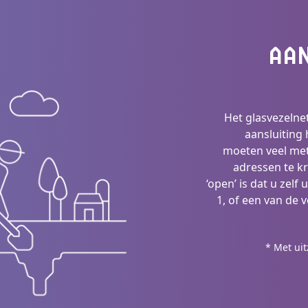
AA
Het glasvezelne
aansluiting 
moeten veel met
adressen te kr
‘open’ is dat u zelf
1, of een van de v
* Met ui