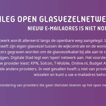
NLEG OPEN GLASVEZELNETW
NIEUW E-MAILADRES IS NIET NO
twerk wordt allereerst langs de openbare weg aangelegd. 
heeft zijn eigen glasvezel tussen de wijkcentrale en de woni
ers gegraven worden om de glasvezelkabel bij alle aan te s
ijgen. Digitale Stad legt een ‘open’ netwerk aan. Het voorde
 uw provider kiest: KPN, Solcon, T-Mobile, Online.nl, Budget Al
ele andere providers. In veel gevallen hoeft u niet van provi
wisselen en kunt u uw e-mailadres beh
tzondering van providers die geen diensten leveren op het open n