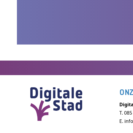
ONZ
Digita
T.
085
E.
inf