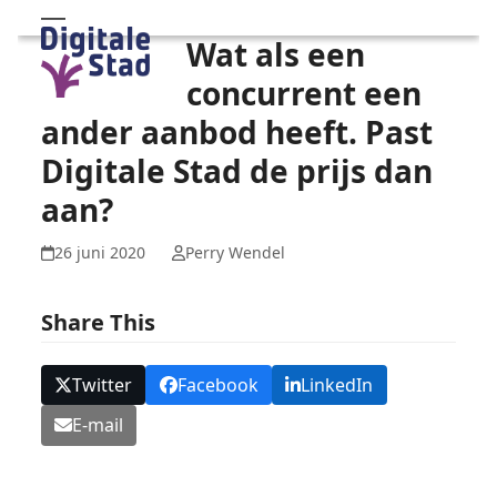
Skip
Open
Close
Wat als een
to
mobile
mobile
content
concurrent een
menu
menu
ander aanbod heeft. Past
Digitale Stad de prijs dan
aan?
26 juni 2020
Perry Wendel
Share This
Twitter
Facebook
LinkedIn
E-mail